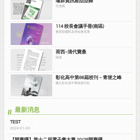
瓏群資訊產品型錄
代理商
114 校長會議手冊(南區)
教育部國民及學前教育署
荷西~清代寶桑
瑤瑤
彰化高中第66屆校刊－青埂之峰
國立彰化高中擎崗校刊社
最新消息
TEST
2024-01-03
【開賽囉】第十二屆電子書大賽 10/25開賽囉