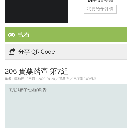
總評價
(
votes)
0
我要给予評價
觀看
分享 QR Code
206 寶桑踏查 第7組
作者：李柏瑋 ╱ 日期：2020-09-29 ╱ 商務版
╱ 已保護 0.00 棵樹
這是我們第七組的報告