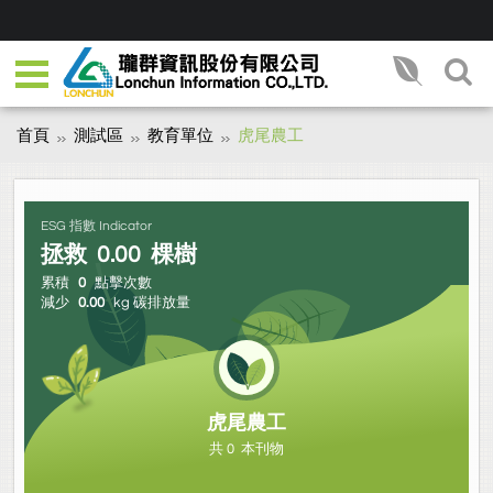
首頁
測試區
教育單位
虎尾農工
ESG 指數 Indicator
拯救
0.00
棵樹
累積
0
點擊次數
減少
0.00
kg 碳排放量
虎尾農工
共 0 本刊物