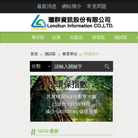
最新消息
網站簡介
常見問題
展示區
比賽
出版品
研習區
測試區
首頁
測試區
教育單位
明德高中
環保指數
共累積 574,915 點擊次數
已拯救 137.98 棵樹
減少 6,439.05 kg 碳排放量
NEW-最新