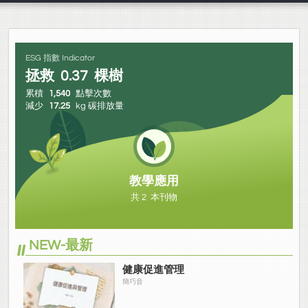
ESG 指數 Indicator
拯救
0.37
棵樹
累積
1,540
點擊次數
減少
17.25
kg 碳排放量
教學應用
共 2 本刊物
NEW-最新
健康促進管理
簡巧音