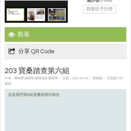
總評價
(
votes)
0
我要给予評價
觀看
分享 QR Code
203 寶桑踏查第六組
作者：陳峻齊.姚驊哲.陳楊瑞多.楊曜齊 ╱ 日期：2020-09-29 ╱ 商務版
╱ 已保護 0.00
棵樹
這是我們第6組寶桑踏查的報告