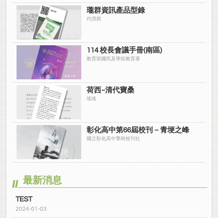
瓏群資訊產品型錄
代理商
114 校長會議手冊(南區)
教育部國民及學前教育署
荷西~清代寶桑
瑤瑤
彰化高中第66屆校刊－青埂之峰
國立彰化高中擎崗校刊社
最新消息
TEST
2024-01-03