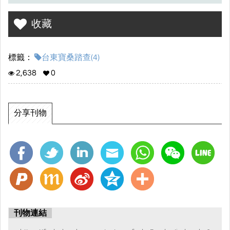
收藏
標籤：
台東寶桑踏查(4)
2,638
0
分享刊物
刊物連結