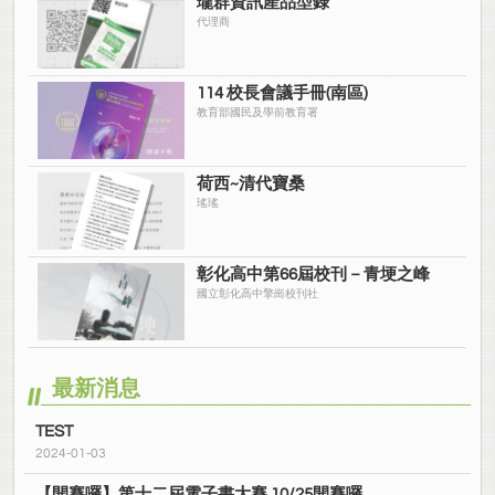
瓏群資訊產品型錄
代理商
114 校長會議手冊(南區)
教育部國民及學前教育署
荷西~清代寶桑
瑤瑤
彰化高中第66屆校刊－青埂之峰
國立彰化高中擎崗校刊社
最新消息
TEST
2024-01-03
【開賽囉】第十二屆電子書大賽 10/25開賽囉