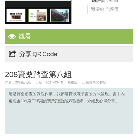
總評價
(
votes)
0
我要给予評價
觀看
分享 QR Code
208寶桑踏查第八組
作者：208第八組 ╱ 日期：2021-03-18 ╱ 商務版
╱ 已保護 0.00 棵樹
這是寶桑踏查的課程作業，我們選擇以電子書的方式呈現。書中內
容包含109第二學期的寶桑踏查的課程紀錄、介紹及心得分享。