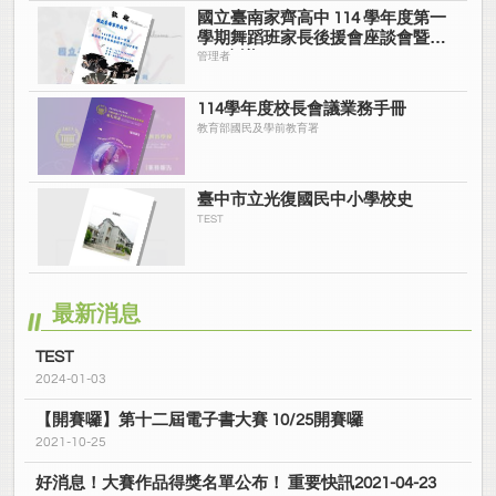
國立臺南家齊高中 114 學年度第一
學期舞蹈班家長後援會座談會暨
IGP會議
管理者
114學年度校長會議業務手冊
教育部國民及學前教育署
臺中市立光復國民中小學校史
TEST
最新消息
TEST
2024-01-03
【開賽囉】第十二屆電子書大賽 10/25開賽囉
2021-10-25
好消息！大賽作品得獎名單公布！ 重要快訊2021-04-23