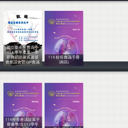
國立臺南家齊高中
114 學年度第一學
期舞蹈班家長後援
114 校長會議手冊
會座談會暨IGP會議
(南區)
管理者
教育部國民及學
114校長會議提案手
冊彙整(含113學年