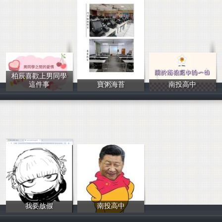
柏辰喜歡上男同學
這件事
寶粥海苔
南投高中
陳政嘉
陳捷予
羽晨
我要放假
南投高中
10
詹伯晨