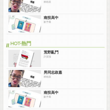
林柏辰
南投高中
劉予喬
HOT-熱門
荒野亂鬥
許宸瑞
男同志政嘉
林柏辰
南投高中
劉予喬