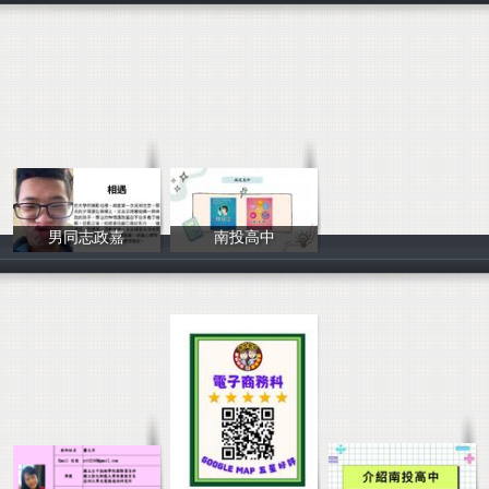
男同志政嘉
南投高中
林柏辰
劉予喬