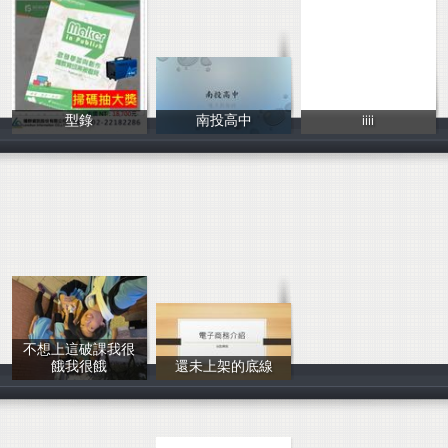
型錄
南投高中
iiii
瓏群資訊股份有
南投高中
吳奕嫺
不想上這破課我很
餓我很餓
還未上架的底線
泓旭
陳聖樺