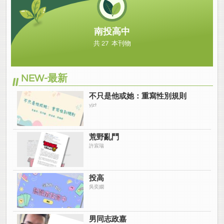
南投高中
共 27 本刊物
NEW-最新
不只是他或她：重寫性別規則
yjzt
荒野亂鬥
許宸瑞
投高
吳奕嫺
男同志政嘉