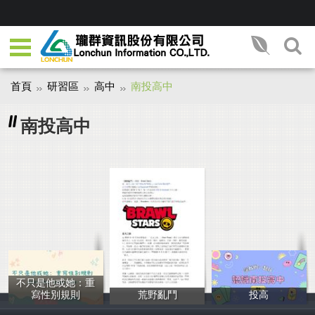
首頁
研習區
高中
南投高中
南投高中
不只是他或她：重
寫性別規則
荒野亂鬥
投高
yjzt
許宸瑞
吳奕嫺