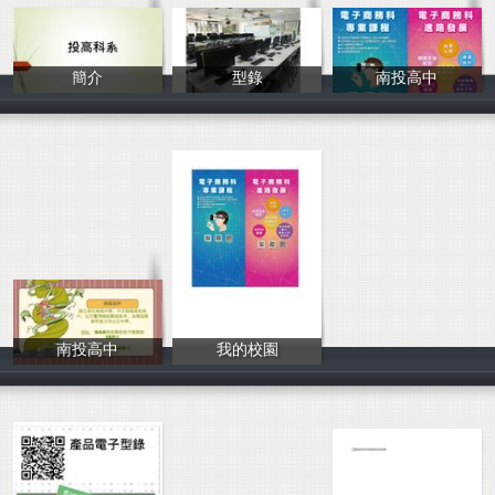
簡介
型錄
南投高中
廖宥淋
馬睿妤
洪巧蓁
南投高中
我的校園
劉庭蓁
南投國立高級中