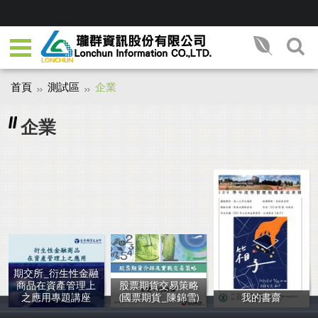
首頁
測試區
企業
企業
期交所_衍生性金融
商品在資產管理上
股票期貨交易策略
之應用專題講座
(國票期貨_陳錦雪)
我的書齋
台大財金系 李
陳錦雪
劉名芯