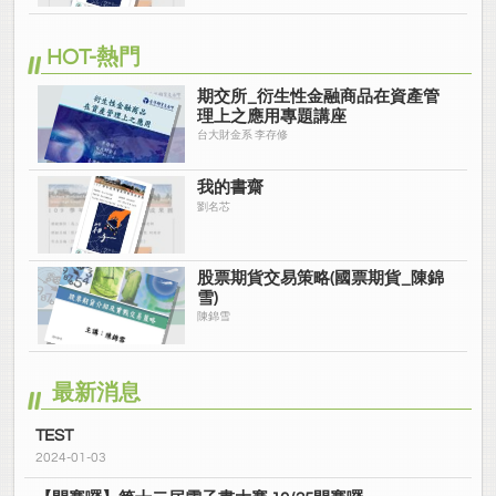
HOT-熱門
期交所_衍生性金融商品在資產管
理上之應用專題講座
台大財金系 李存修
我的書齋
劉名芯
股票期貨交易策略(國票期貨_陳錦
雪)
陳錦雪
最新消息
TEST
2024-01-03