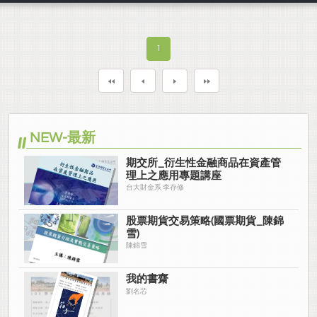
1
NEW-最新
期交所_衍生性金融商品在資產管
理上之應用專題講座
台大財金系 李存修
股票期貨交易策略(國票期貨_陳錦
雪)
陳錦雪
我的書齋
劉名芯