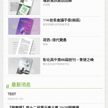
瓏群資訊產品型錄
代理商
114 校長會議手冊(南區)
教育部國民及學前教育署
荷西~清代寶桑
瑤瑤
彰化高中第66屆校刊－青埂之峰
國立彰化高中擎崗校刊社
最新消息
TEST
2024-01-03
【開賽囉】第十二屆電子書大賽 10/25開賽囉