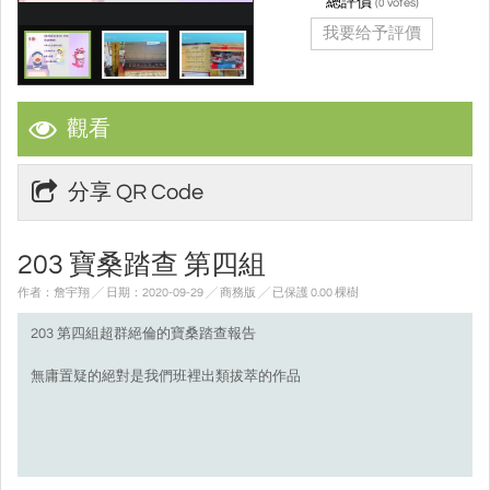
總評價
(
votes)
0
我要给予評價
觀看
分享 QR Code
203 寶桑踏查 第四組
作者：詹宇翔 ╱ 日期：2020-09-29 ╱ 商務版
╱ 已保護 0.00 棵樹
203 第四組超群絕倫的寶桑踏查報告
無庸置疑的絕對是我們班裡出類拔萃的作品