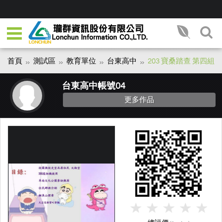
首頁
測試區
教育單位
台東高中
203 寶桑踏查 第四組
台東高中帳號04
更多作品