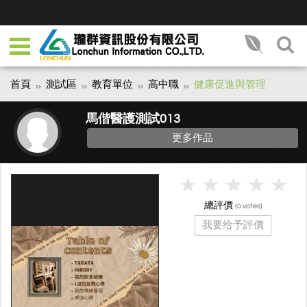
首頁
測試區
教育單位
高中職
健康促進與管理
馬偕醫護測試013
更多作品
總評價
(
votes)
0
我要给予評價