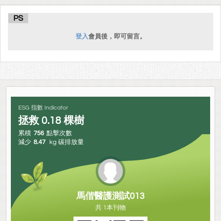
PS
登入
會員後，即可留言。
ESG 指數 Indicator
拯救
0.18
棵樹
累積
756
點擊次數
減少
8.47
kg 碳排放量
馬偕醫護測試013
共 1本刊物