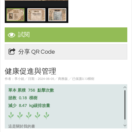
試閱
分享 QR Code
健康促進與管理
作者：李小姐╱ 日期：2024-06-05╱ 商務版
╱ 已保護0.13棵樹
單本 累積
756
點擊次數
拯救
0.18
棵樹
減少
8.47
kg碳排放量
這是關於我的書