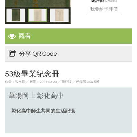
總評價
(
votes)
0
我要给予評價
觀看
分享 QR Code
53級畢業紀念冊
作者：張永祥 ╱ 日期：2021-02-23 ╱ 商務版
╱ 已保護 0.00 棵樹
華陽岡上 彰化高中
彰化高中師生共同的生活記憶