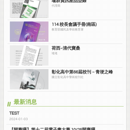
瓏群資訊產品型錄
代理商
114 校長會議手冊(南區)
教育部國民及學前教育署
荷西~清代寶桑
瑤瑤
彰化高中第66屆校刊－青埂之峰
國立彰化高中擎崗校刊社
最新消息
TEST
2024-01-03
【開賽囉】第十二屆電子書大賽 10/25開賽囉