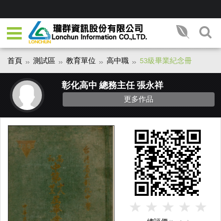
首頁
測試區
教育單位
高中職
53級畢業紀念冊
彰化高中 總務主任 張永祥
更多作品