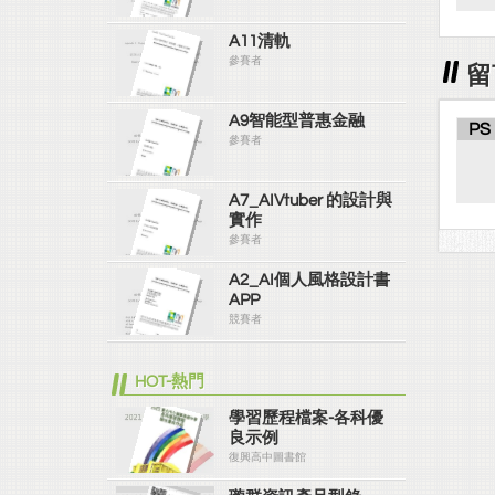
A11清軌
參賽者
留
A9智能型普惠金融
PS
參賽者
A7_AIVtuber 的設計與
實作
參賽者
A2_AI個人風格設計書
APP
競賽者
HOT-熱門
學習歷程檔案-各科優
良示例
復興高中圖書館