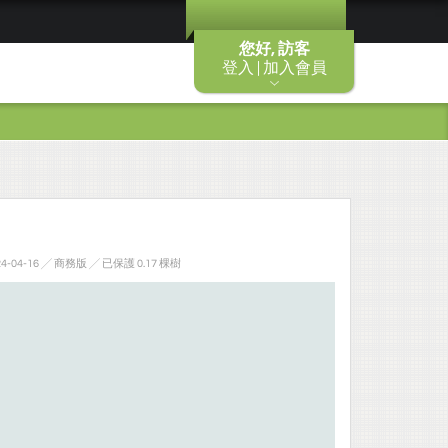
您好, 訪客
登入 | 加入會員
4-04-16 ╱ 商務版
╱ 已保護 0.17 棵樹