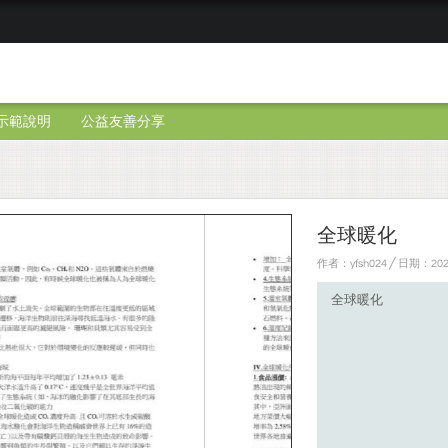
示範說明
公益友善分享
全球暖化
作者：yfsh024 ╱ 日期：202
全球暖化