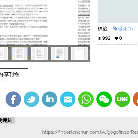
標籤：
暖化(1)
992
0
分享刊物
物連結
https://finder.lonchun.com.tw/gogofinderR