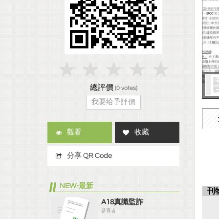
總評價
(
0
votes)
我要给予評價
觀看
收藏
分享 QR Code
NEW-最新
刊
A18真識監詐
參賽者