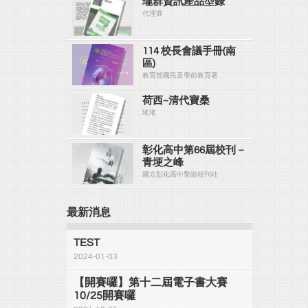
瓏群資訊產品型錄
代理商
114 校長會議手冊(南
區)
教育部國民及學前教育署
荷西~清代寶桑
瑤瑤
彰化高中第66屆校刊－
青埂之峰
國立彰化高中擎崗校刊社
最新消息
TEST
2024-01-03
【開賽囉】第十二屆電子書大賽
10/25開賽囉