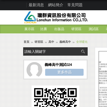
最新消息
網站簡介
常見問題
展示區
比賽
出版品
研習區
測試區
首頁
研習區
高中
義峰高中
全球暖化
義峰高中測試024
更多作品