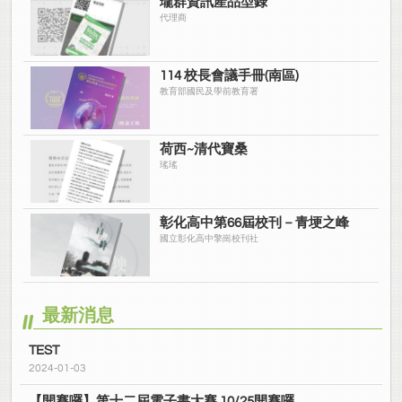
瓏群資訊產品型錄
代理商
114 校長會議手冊(南區)
教育部國民及學前教育署
荷西~清代寶桑
瑤瑤
彰化高中第66屆校刊－青埂之峰
國立彰化高中擎崗校刊社
最新消息
TEST
2024-01-03
【開賽囉】第十二屆電子書大賽 10/25開賽囉