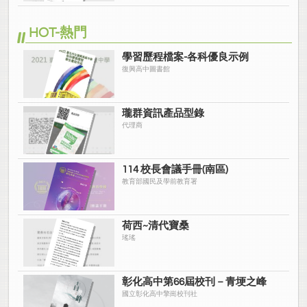
HOT-熱門
學習歷程檔案-各科優良示例
復興高中圖書館
瓏群資訊產品型錄
代理商
114 校長會議手冊(南區)
教育部國民及學前教育署
荷西~清代寶桑
瑤瑤
彰化高中第66屆校刊－青埂之峰
國立彰化高中擎崗校刊社