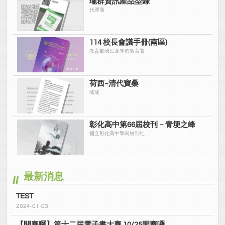
瓏群資訊產品型錄
代理商
114 校長會議手冊(南區)
教育部國民及學前教育署
荷西~清代寶桑
瑤瑤
彰化高中第66屆校刊－青埂之峰
國立彰化高中擎崗校刊社
最新消息
TEST
2024-01-03
【開賽囉】第十二屆電子書大賽 10/25開賽囉