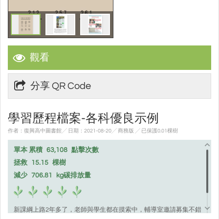
觀看
分享 QR Code
學習歷程檔案-各科優良示例
作者：復興高中圖書館╱ 日期：2021-08-20╱ 商務版
╱ 已保護0.01棵樹
單本 累積
63,108
點擊次數
拯救
15.15
棵樹
減少
706.81
kg碳排放量
新課綱上路2年多了，老師與學生都在摸索中，輔導室邀請募集不錯