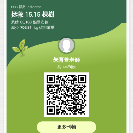
ESG 指數 Indicator
拯救
15.15
棵樹
累積
63,108
點擊次數
減少
706.81
kg 碳排放量
朱育萱老師
共 1本刊物
更多刊物