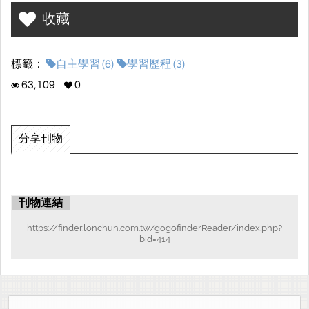
的學生所做之學習歷程檔案，請別吝嗇給他們掌聲呦!
收藏
標籤：
自主學習 (6)
學習歷程 (3)
63,109
0
分享刊物
刊物連結
https://finder.lonchun.com.tw/gogofinderReader/index.php?
bid=414