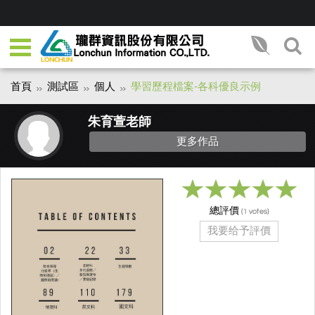
首頁
測試區
個人
學習歷程檔案-各科優良示例
朱育萱老師
更多作品
總評價
(
votes)
1
我要给予評價