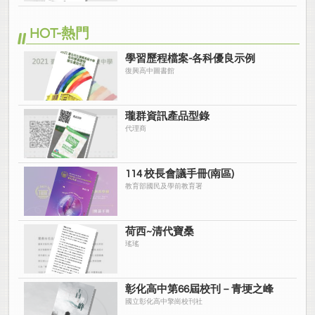
HOT-熱門
學習歷程檔案-各科優良示例
復興高中圖書館
瓏群資訊產品型錄
代理商
114 校長會議手冊(南區)
教育部國民及學前教育署
荷西~清代寶桑
瑤瑤
彰化高中第66屆校刊－青埂之峰
國立彰化高中擎崗校刊社