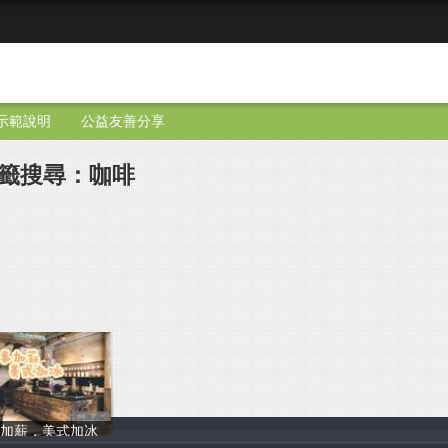
示範說明
公益友善分享
籤搜尋：咖啡
事加薪，美式加冰
JIn