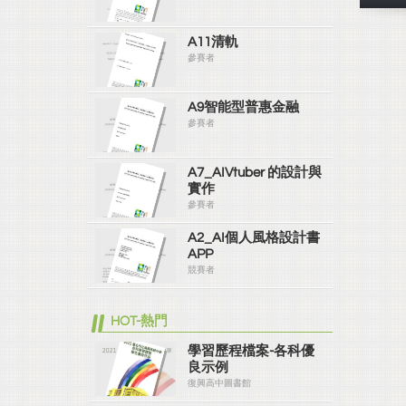
A11清軌
參賽者
A9智能型普惠金融
參賽者
A7_AIVtuber 的設計與
實作
參賽者
A2_AI個人風格設計書
APP
競賽者
HOT-熱門
學習歷程檔案-各科優
良示例
復興高中圖書館