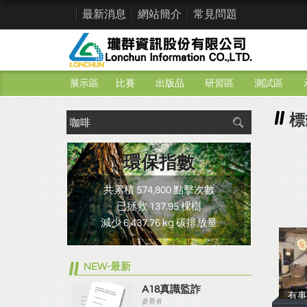
最新消息
網站簡介
常見問題
展示區
比賽
出版品
研習區
測試區
標
環保指數
共累積 574,800 點擊次數
已拯救 137.95 棵樹
減少 6,437.76 kg 碳排放量
NEW-最新
A18真識監詐
有
參賽者