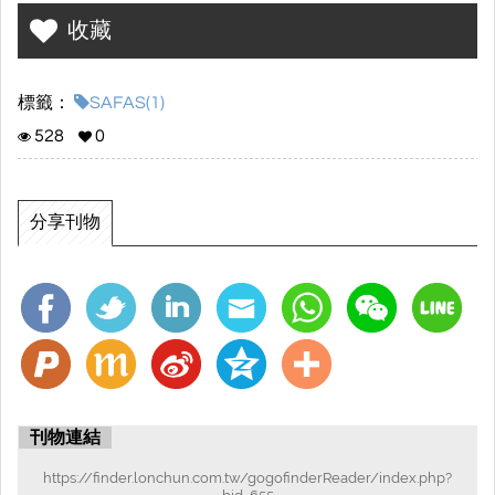
收藏
標籤：
SAFAS(1)
528
0
分享刊物
刊物連結
https://finder.lonchun.com.tw/gogofinderReader/index.php?