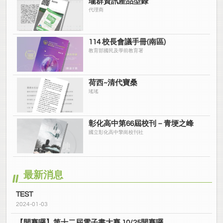
瓏群資訊產品型錄
代理商
114 校長會議手冊(南區)
教育部國民及學前教育署
荷西~清代寶桑
瑤瑤
彰化高中第66屆校刊－青埂之峰
國立彰化高中擎崗校刊社
最新消息
TEST
2024-01-03
【開賽囉】第十二屆電子書大賽 10/25開賽囉