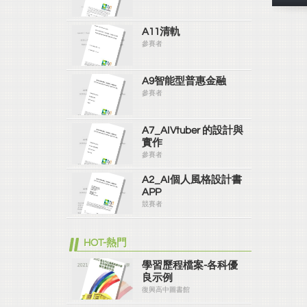
A11清軌
參賽者
A9智能型普惠金融
參賽者
A7_AIVtuber 的設計與
實作
參賽者
A2_AI個人風格設計書
APP
競賽者
HOT-熱門
學習歷程檔案-各科優
良示例
復興高中圖書館