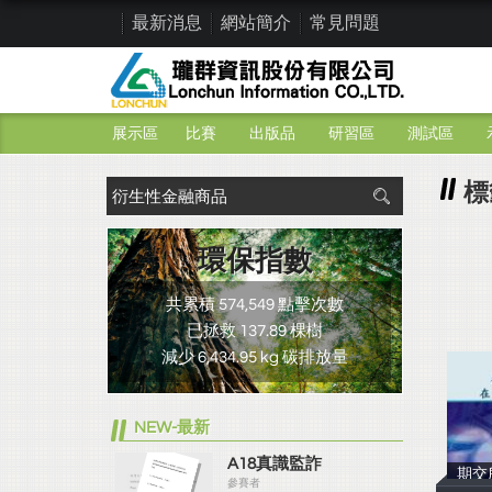
最新消息
網站簡介
常見問題
展示區
比賽
出版品
研習區
測試區
標
環保指數
共累積 574,549 點擊次數
已拯救 137.89 棵樹
減少 6,434.95 kg 碳排放量
NEW-最新
A18真識監詐
期交
參賽者