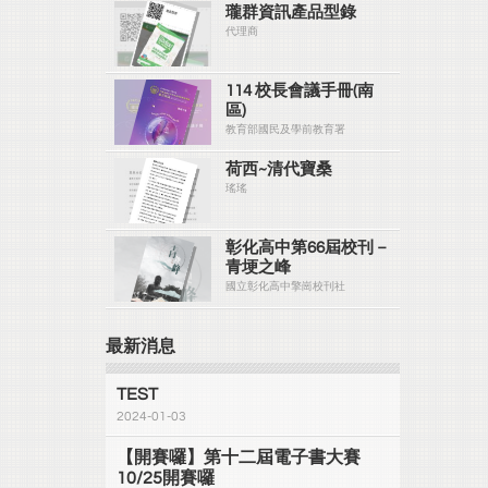
瓏群資訊產品型錄
代理商
114 校長會議手冊(南
區)
教育部國民及學前教育署
荷西~清代寶桑
瑤瑤
彰化高中第66屆校刊－
青埂之峰
國立彰化高中擎崗校刊社
最新消息
TEST
2024-01-03
【開賽囉】第十二屆電子書大賽
10/25開賽囉