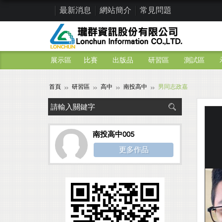
最新消息
網站簡介
常見問題
展示區
比賽
出版品
研習區
測試區
首頁
研習區
高中
南投高中
男同志政嘉
南投高中005
更多作品