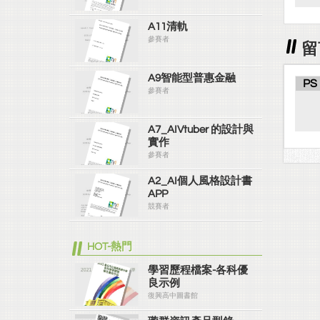
A11清軌
參賽者
留
A9智能型普惠金融
PS
參賽者
A7_AIVtuber 的設計與
實作
參賽者
A2_AI個人風格設計書
APP
競賽者
HOT-熱門
學習歷程檔案-各科優
良示例
復興高中圖書館