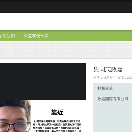
示範說明
公益友善分享
男同志政嘉
作者：林柏辰 ╱ 日期：2025
林柏辰筆
政嘉國際有限公司