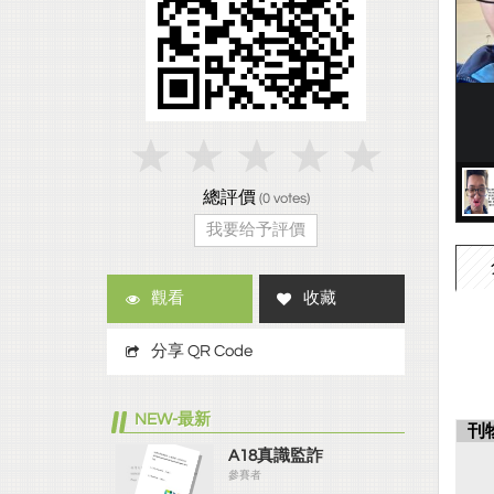
總評價
(
0
votes)
我要给予評價
觀看
收藏
分享 QR Code
NEW-最新
刊
A18真識監詐
參賽者