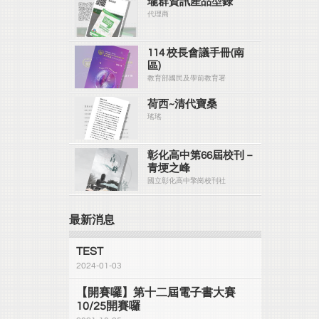
瓏群資訊產品型錄
代理商
114 校長會議手冊(南
區)
教育部國民及學前教育署
荷西~清代寶桑
瑤瑤
彰化高中第66屆校刊－
青埂之峰
國立彰化高中擎崗校刊社
最新消息
TEST
2024-01-03
【開賽囉】第十二屆電子書大賽
10/25開賽囉