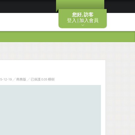
您好, 訪客
登入 | 加入會員
-12-19 ╱ 商務版
╱ 已保護 0.05 棵樹