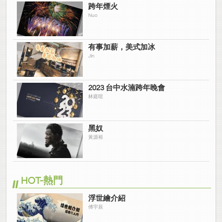
跨年煙火
Nuo
有事加薪，美式加冰
JIn
2023 台中水湳跨年晚會
林庭喧
黑奴
黃源裕
HOT-熱門
浮世繪介紹
傅宇辰