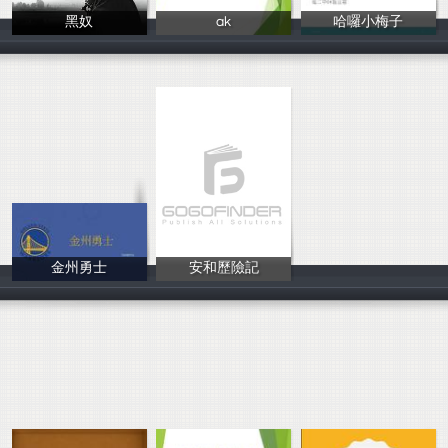
黑奴
ak
哈囉小梅子
黃源裕
owo
詹宜惠
金州勇士
安和歷險記
Darcy
陳彥彰 戴