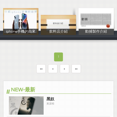
iphone手機的由來
飲料店介紹
動捕製作介紹
朱家宏
張冠評
陳冠廷
1
NEW-最新
黑奴
黃源裕