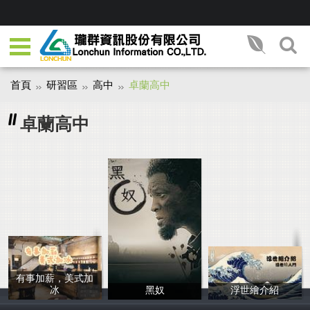
首頁
研習區
高中
卓蘭高中
卓蘭高中
有事加薪，美式加
冰
黑奴
浮世繪介紹
JIn
黃源裕
傅宇辰