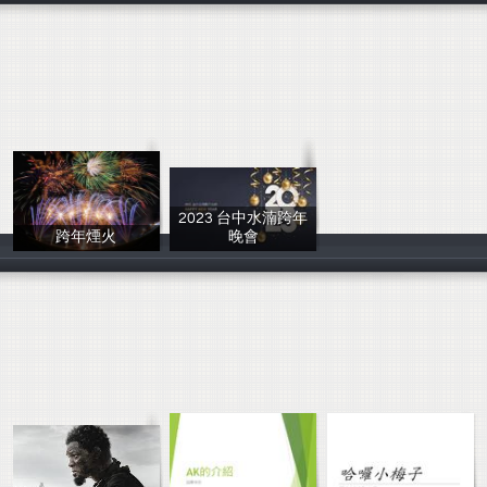
2023 台中水湳跨年
跨年煙火
晚會
Nuo
林庭喧