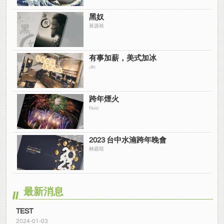
黑奴
黃源裕
有事加薪，美式加冰
JIn
跨年煙火
Nuo
2023 台中水湳跨年晚會
林庭喧
最新消息
TEST
2024-01-03