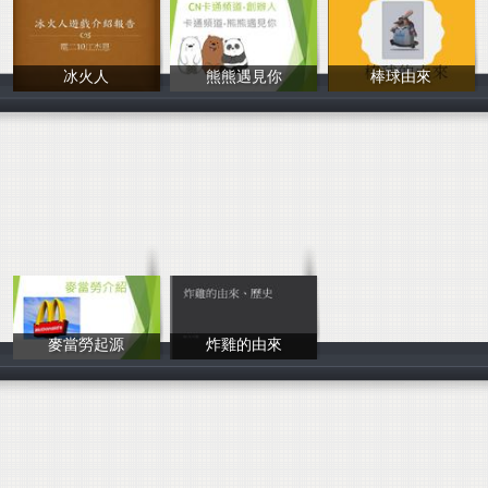
冰火人
熊熊遇見你
棒球由來
江杰恩
雪鹿
簡崇禮
麥當勞起源
炸雞的由來
簡子修
吳岑薇