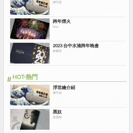
傅宇辰
跨年煙火
Nuo
2023 台中水湳跨年晚會
林庭喧
HOT-熱門
浮世繪介紹
傅宇辰
黑奴
黃源裕