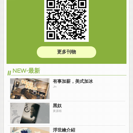
更多刊物
NEW-最新
有事加薪，美式加冰
JIn
黑奴
黃源裕
浮世繪介紹