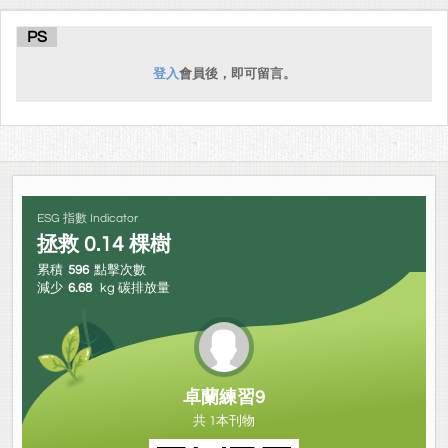
PS
登入
會員後，即可留言。
ESG 指數 Indicator
拯救
0.14
棵樹
累積
596
點擊次數
減少
6.68
kg 碳排放量
卓蘭練習9
共 1本刊物