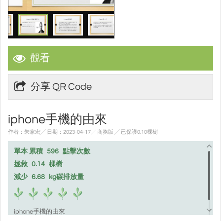
觀看
分享 QR Code
iphone手機的由來
作者：朱家宏╱ 日期：2023-04-17╱ 商務版
╱ 已保護0.10棵樹
單本 累積
596
點擊次數
拯救
0.14
棵樹
減少
6.68
kg碳排放量
iphone手機的由來