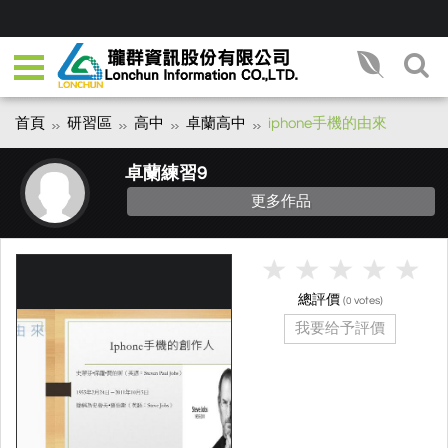
首頁
研習區
高中
卓蘭高中
iphone手機的由來
卓蘭練習9
更多作品
總評價
(
votes)
0
我要给予評價