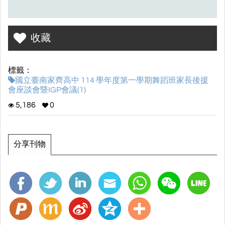
收藏
標籤：
國立臺南家齊高中 114 學年度第一學期舞蹈班家長後援
會座談會暨IGP會議(1)
5,186
0
分享刊物