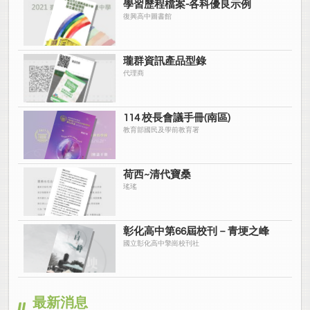
學習歷程檔案-各科優良示例
復興高中圖書館
瓏群資訊產品型錄
代理商
114 校長會議手冊(南區)
教育部國民及學前教育署
荷西~清代寶桑
瑤瑤
彰化高中第66屆校刊－青埂之峰
國立彰化高中擎崗校刊社
最新消息