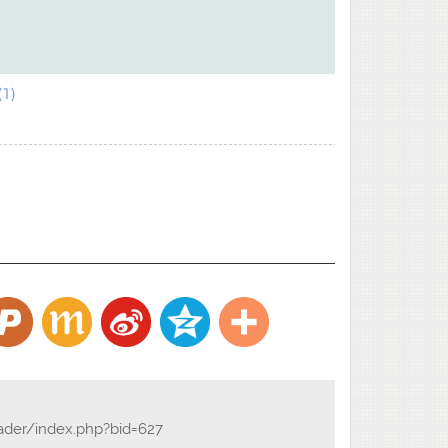
1)
eader/index.php?bid=627