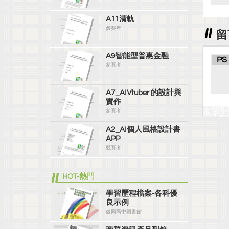
A11清軌
參賽者
留
A9智能型普惠金融
PS
參賽者
A7_AIVtuber 的設計與
實作
參賽者
A2_AI個人風格設計書
APP
競賽者
HOT-熱門
學習歷程檔案-各科優
良示例
復興高中圖書館