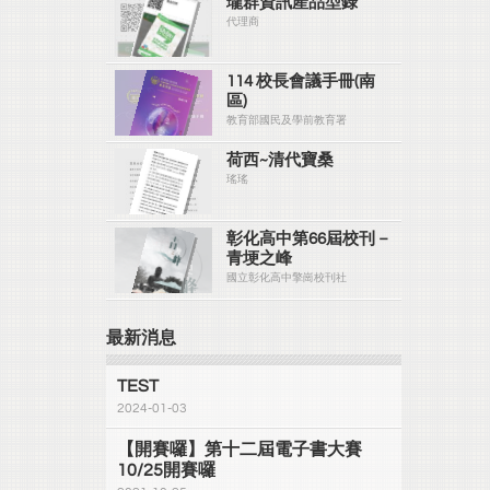
瓏群資訊產品型錄
代理商
114 校長會議手冊(南
區)
教育部國民及學前教育署
荷西~清代寶桑
瑤瑤
彰化高中第66屆校刊－
青埂之峰
國立彰化高中擎崗校刊社
最新消息
TEST
2024-01-03
【開賽囉】第十二屆電子書大賽
10/25開賽囉