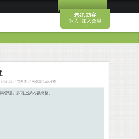
您好, 訪客
登入 | 加入會員
理
-05-22 ╱ 商務版
╱ 已保護 0.09 棵樹
與管理」多項上課內容統整。