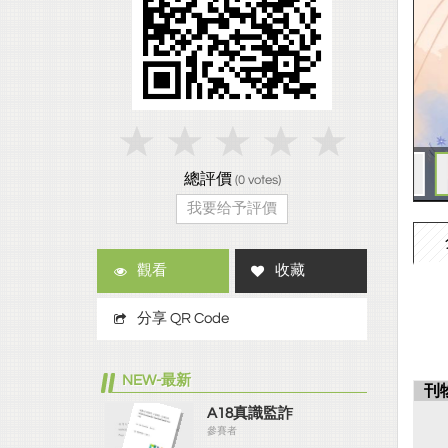
總評價
(
0
votes)
我要给予評價
觀看
收藏
分享 QR Code
NEW-最新
刊
A18真識監詐
參賽者