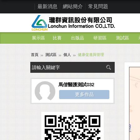
最新消息
網站簡介
常見問題
展示區
比賽
出版品
研習區
測試區
首頁
測試區
個人
健康促進與管理
馬偕醫護測試032
更多作品