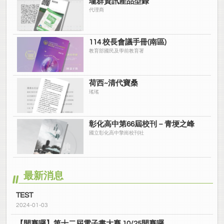
瓏群資訊產品型錄
代理商
114 校長會議手冊(南區)
教育部國民及學前教育署
荷西~清代寶桑
瑤瑤
彰化高中第66屆校刊－青埂之峰
國立彰化高中擎崗校刊社
最新消息
TEST
2024-01-03
【開賽囉】第十二屆電子書大賽 10/25開賽囉