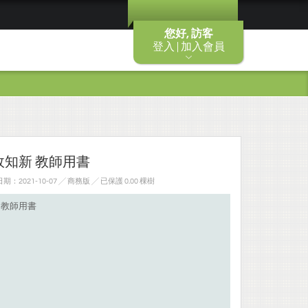
您好, 訪客
登入 | 加入會員
故知新 教師用書
：2021-10-07 ╱ 商務版
╱ 已保護 0.00 棵樹
 教師用書