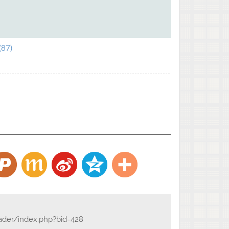
87)
eader/index.php?bid=428