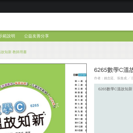
示範說明
公益友善分享
C溫故知新 教師用書
6265數學C溫
作者：姚念廷、張進成 ╱ 日期
6265數學C溫故知新