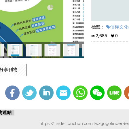
標籤：
信樺文化(
2,685
0
分享刊物
物連結
https://finder.lonchun.com.tw/gogofinderR