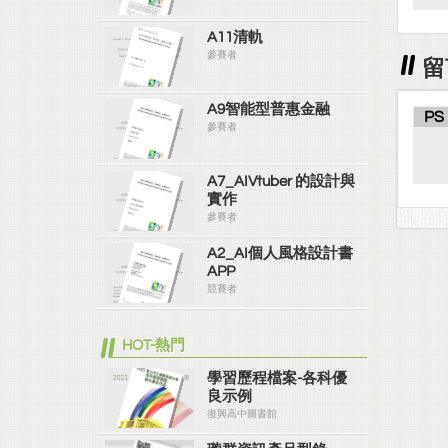
A11清軌
參賽者
留
A9智能型普惠金融
PS
參賽者
A7_AIVtuber 的設計與
實作
參賽者
A2_AI個人風格設計書
APP
競賽者
HOT-熱門
學習歷程檔案-各科優
良示例
復興高中圖書館