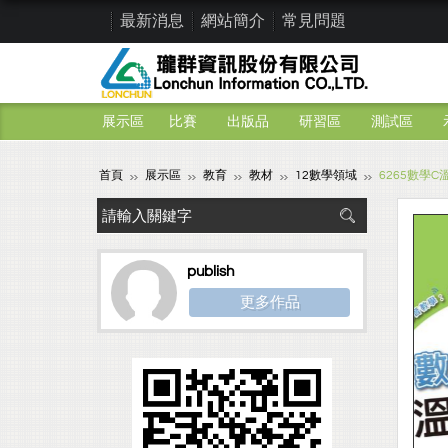
最新消息
網站簡介
常見問題
展示區
比賽
出版品
研習區
測試區
首頁
展示區
教育
教材
12數學領域
6265數學
publish
更多作品