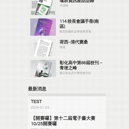
瓏群資訊產品型錄
代理商
114 校長會議手冊(南
區)
教育部國民及學前教育署
荷西~清代寶桑
瑤瑤
彰化高中第66屆校刊－
青埂之峰
國立彰化高中擎崗校刊社
最新消息
TEST
2024-01-03
【開賽囉】第十二屆電子書大賽
10/25開賽囉