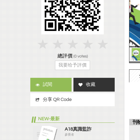
總評價
(
0
votes)
我要给予評價
試閱
收藏
分享 QR Code
NEW-最新
刊
A18真識監詐
參賽者